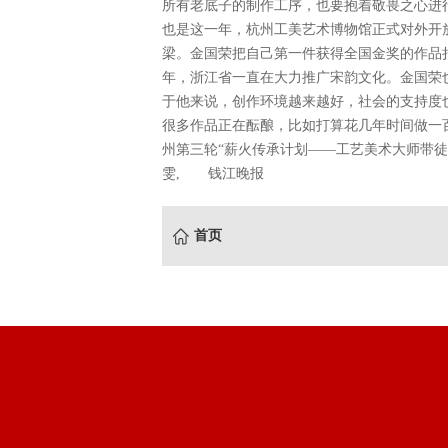
所有老底子的制作工序，也要抱着敬畏之心进
也是这一年，杭州工美艺术博物馆正式对外开
梁。金国荣把自己第一件获得全国金奖的作品
年，浙江省一直在大力推广宋韵文化。金国荣
于他来说，创作环境越来越好，社会的支持度也
很多作品正在酝酿，比如打算花几年时间做一
州第三轮“薪火传承计划——工艺美术大师带徒
雯, 钱江晚报
首页