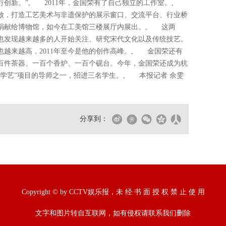
行创新。”, 2011年，金国荣有了自己独立的工作室。,
放，打造工艺美术与非遗保护的展示窗口、交流平台、行业桥
捐献给博物馆，如今在工美馆三楼展厅内展出。, 这两
也发现越来越多的人开始关注、研究宋代文化以及传统技艺。
越来越高，2011年至今是他的创作高峰。, 金国荣还有
百件茶器、一百个香炉、一百个砚台。今年，金国荣还成为杭
学艺”项目的导师之一，招进三名学生。, 本报记者 余雯
分享到：
Copyright © by CCTV娱乐报，未 经 书 面 授 权 禁 止 使 用
文字和图片转自互联网，如有侵权请联系我们删除