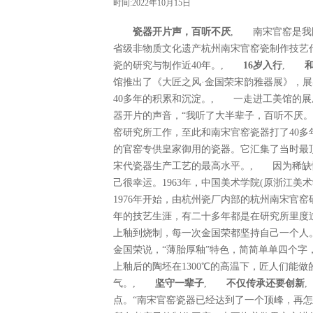
时间:2022年10月15日
瓷器开片声，百听不厌
, 南宋官窑是我
省级非物质文化遗产杭州南宋官窑瓷制作技艺
瓷的研究与制作近40年。,
16岁入行
,
馆推出了《大匠之风·金国荣宋韵雅器展》，展
40多年的积累和沉淀。, 一走进工美馆的
器开片的声音，“我听了大半辈子，百听不厌。”
窑研究所工作，至此和南宋官窑瓷器打了40
的官窑专供皇家御用的瓷器。它汇集了当时最
宋代瓷器生产工艺的最高水平。, 因为稀缺
己很幸运。1963年，中国美术学院(原浙江美
1976年开始，由杭州瓷厂内部的杭州南宋官
年的技艺生涯，有二十多年都是在研究所里度
上釉到烧制，每一次金国荣都坚持自己一个
金国荣说，“薄胎厚釉”特色，简简单单四个
上釉后的陶坯在1300℃的高温下，匠人们能
气。,
坚守一辈子
,
不仅传承还要创新
点。“南宋官窑瓷器已经达到了一个顶峰，再