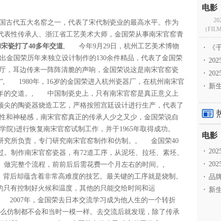
2
国古代五大名窑之一，代表了宋代制瓷业的最高水平。作为
（FILM
代表性传承人、浙江省工艺美术大师，金国荣从事南宋官窑青
和宋瓷打了40多年交道
, 今年9月29日，杭州工艺美术博物
·
《千
出金国荣历年来独立设计制作的130余件精品，代表了金国荣
·
2
展厅，耳边传来一阵阵清脆的声响，金国荣说这是南宋官窑瓷
·
20
, 1980年，16岁的金国荣进入杭州瓷器厂，在杭州南宋官
·
新生
多年的交道。, 中国制瓷史上，只有南宋官窑是真正意义上
顶尖的陶瓷器烧造工艺，严格按照宫廷设计进行生产，代表了
性和神秘感，南宋官窑真正的传承人少之又少，金国荣说自
术学院)进行恢复南宋官窑试制工作，并于1965年取得成功。
窑研究所负责，专门研究南宋官窑制作和仿制。, 金国荣40
·
2
过。制作南宋官窑瓷器，有72道工序，从泥坯、拉坯、素坯、
·
20
人。做完整个流程，前前后后需花费一个月左右的时间。,
字，背后却蕴含着非常高难度的技艺。最关键的工序就是烧制。
·
品牌
做的只有控制好火候和温度，其他的只能交给时间和运
·
新生
, 2007年，金国荣去日本交流学习成为他人生的一个转折
怎么仿制都不会和当时一模一样。去交流后就发现，除了传承