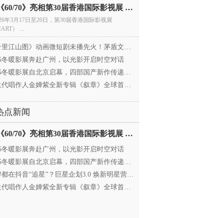
电影《60/70》亮相第30届香港国际影视展 冲刺戛纳备
026年3月17日至20日，第30届香港国际影视展
ART） ...
里江山图》动画微短剧未播先火！茅盾文学奖IP首
025冬暖影展奔赴广州，以光影开启时空对话
25冬暖影展自北京启幕，四部国产新作传递银幕温情
代唱作人金婵紫全新专辑《叙章》全球首发，颠覆
热点新闻
电影《60/70》亮相第30届香港国际影视展 冲刺戛纳备
025冬暖影展奔赴广州，以光影开启时空对话
25冬暖影展自北京启幕，四部国产新作传递银幕温情
都在抖音“追星”？巨星企划3.0 焕新明星营销，让
代唱作人金婵紫全新专辑《叙章》全球首发，颠覆