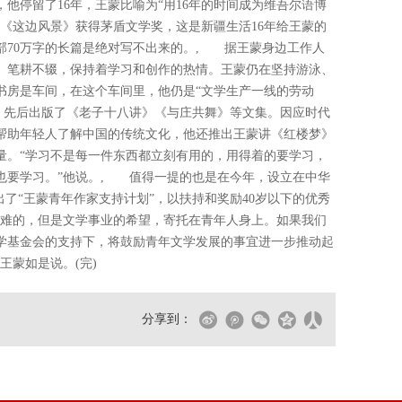
他停留了16年，王蒙比喻为“用16年的时间成为维吾尔语博
说《这边风景》获得茅盾文学奖，这是新疆生活16年给王蒙的
部70万字的长篇是绝对写不出来的。, 据王蒙身边工作人
、笔耕不辍，保持着学习和创作的热情。王蒙仍在坚持游泳、
书房是车间，在这个车间里，他仍是“文学生产一线的劳动
，先后出版了《老子十八讲》《与庄共舞》等文集。因应时代
帮助年轻人了解中国的传统文化，他还推出王蒙讲《红楼梦》
量。“学习不是每一件东西都立刻有用的，用得着的要学习，
也要学习。”他说。, 值得一提的也是在今年，设立在中华
出了“王蒙青年作家支持计划”，以扶持和奖励40岁以下的优秀
困难的，但是文学事业的希望，寄托在青年人身上。如果我们
学基金会的支持下，将鼓励青年文学发展的事宜进一步推动起
王蒙如是说。(完)
分享到：