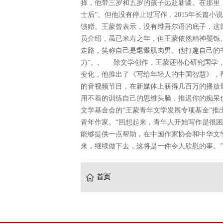
择，他带三岁和五岁的孩子远赴新疆。在那里，
士后”。但他没有停止过写作，2015年长篇小
馈赠。王蒙曾表示，没有维吾尔语的底子，这
员介绍，虽已米寿之年，但王蒙依然精神矍铄
走路，笑称自己是耄耋肌肉男。他打趣自己的
力”。, 除文学创作，王蒙还潜心研究国学
变化，他推出了《写给年轻人的中国智慧》，
的音视频节目，在新媒体上获得几百万的播放
用不着的训练自己的思维头脑，推迟你的痴呆
文学基金会的“王蒙青年文学发展专项基金”推
青年作家。“回想起来，青年人开始写作是很
能够提供一点帮助，在中国作家协会和中华文
来，继续做下去，这将是一件令人欣慰的事。”
首页