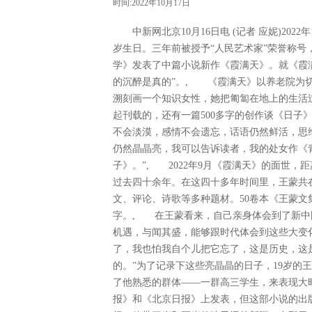
时间:2022年10月17日
中新网北京10月16日电 (记者 应妮)202
岁生日。三年前被授予“人民艺术家”荣誉称
学》发表了中篇小说新作《霞满天》。就《霞
的沉醉是真的”。, 《霞满天》以养老院为切
溯刻画一个知识女性，她把匍匐在地上的生活
起刊载的，还有一篇500多字的创作谈《日子
不会淡漠，感情不会遗忘，话语仍然鲜活，思
仍然晶晶亮，我可以告诉读者，我的处女作《
子》。”, 2022年9月《霞满天》的面世，
过去四十余年。在这四十多年时间里，王蒙共
文、评论、诗歌等多种题材。50卷本《王蒙文集
字。, 在王蒙看来，自己亲身体会到了新中
机遇，与闻其盛，能够跟时代体会到这些大变
了，我也怕我自个儿把它忘了，这是历史，这
的。”为了记录下这些亮晶晶的日子，19岁的
了他熟悉的群体——一群高三学生，来表现大时
报》和《北京日报》上发表，但这部小说的出版