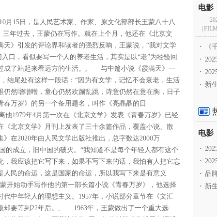
2
2年10月15日，是人民艺术家、作家、原文化部部长王蒙八十八
（FILM
号，三年过去，王蒙仍在写作。就在上个月，他还在《北京文
满天》引发的评论界和读者的强烈反响，王蒙说，“我对文学
·
《千
入口，看似要写一个人的养老生活，其实是以“老”为经验回
·
2
过成了站起来看远方的生活。, 与中篇小说《霞满天》一
·
20
》，结尾处有这样一段话：“因为有文学，记忆不会衰老，生活
·
新生
维仍然噌噌噌，童心仍然欢蹦乱跳，诗意仍然在意在胸，日子
青春万岁》的另一个备用题名，叫作《亮晶晶的日
距离他1979年4月第一次在《北京文学》发表《青春万岁》已经
在《北京文学》月刊上发表了三十余篇作品，覆盖小说、散
》在2020年由人民文学出版社推出，总字数达2000万
·
2
国的成立，旧中国的破灭。“我知道不是每个年轻人都有这个
·
20
化，我应该把它写下来，如果不写下来的话，我怕有人把它忘
是人民的命运，这是国家的命运，所以我写下来是有意义
·
品牌
王蒙开始动手写作他的第一部长篇小说《青春万岁》，他选择
·
新生
代中年轻人的理想主义。1957年，小说部分章节在《文汇
却要等到22年后。, 1963年，王蒙做出了一个重大选