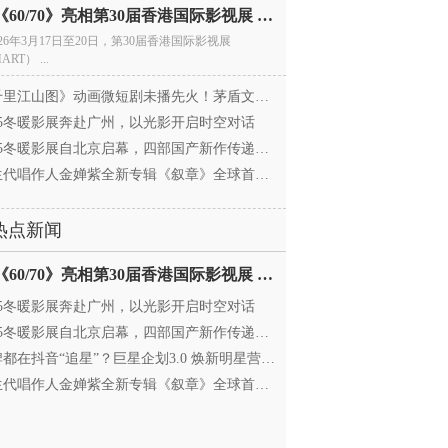
电影《60/70》亮相第30届香港国际影视展 冲刺戛纳备
026年3月17日至20日，第30届香港国际影视展
ART） ...
里江山图》动画微短剧未播先火！茅盾文学奖IP首
025冬暖影展奔赴广州，以光影开启时空对话
25冬暖影展自北京启幕，四部国产新作传递银幕温情
代唱作人金婵紫全新专辑《叙章》全球首发，颠覆
热点新闻
电影《60/70》亮相第30届香港国际影视展 冲刺戛纳备
025冬暖影展奔赴广州，以光影开启时空对话
25冬暖影展自北京启幕，四部国产新作传递银幕温情
都在抖音“追星”？巨星企划3.0 焕新明星营销，让
代唱作人金婵紫全新专辑《叙章》全球首发，颠覆