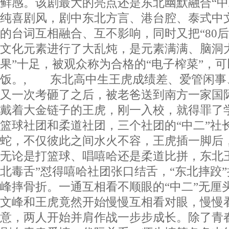
鲜感。该剧最大的亮点还是东北幽默融合“中
纯喜剧风，剧中东北方言、港台腔、泰式中
的台词互相融合、互不影响，同时又把“80后”
文化元素进行了大乱炖，是元素满满、脑洞
果”十足，被观众称为合格的“电子榨菜”，
饭。, 东北高中生王虎成绩差、爱管闲事
又一次考砸了之后，被老爸送到南方一家国
戴着大金链子的王虎，刚一入校，就得罪了
篮球社团和柔道社团，三个社团的“中二”社
蛇，不仅彼此之间水火不容，王虎插一脚后
无论是打篮球、唱嘻哈还是柔道比拼，东北
北毒舌”怼得嘻哈社团张口结舌，“东北摔跤
峰摔骨折。一通互相看不顺眼的“中二”无厘
文峰和王虎竟然开始慢慢互相看对眼，慢慢
意，两人开始并肩作战一步步成长。除了青