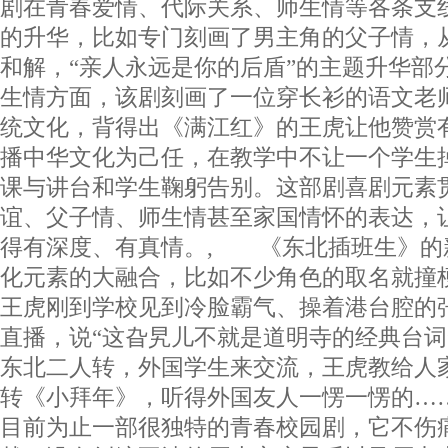
剧在青春爱情、代际关系、师生情等各条支
的升华，比如专门刻画了男主角的父子情，
和解，“亲人永远是你的后盾”的主题升华部
生情方面，该剧刻画了一位穿长衫的语文老
统文化，背得出《满江红》的王虎让他赞赏
播中华文化为己任，在教学中不让一个学生
课与讲台和学生鞠躬告别。这部剧喜剧元素
谊、父子情、师生情甚至家国情怀的表达，
得有深度、有真情。, 《东北插班生》的
化元素的大融合，比如不少角色的取名就撞
王虎刚到学校见到冷脸霸气、操着港台腔的
直播，说“这旮旯儿不就是道明寺的经典台词
东北二人转，外国学生来交流，王虎教给人
转《小拜年》，听得外国友人一愣一愣的…
目前为止一部很独特的青春校园剧，它不伤