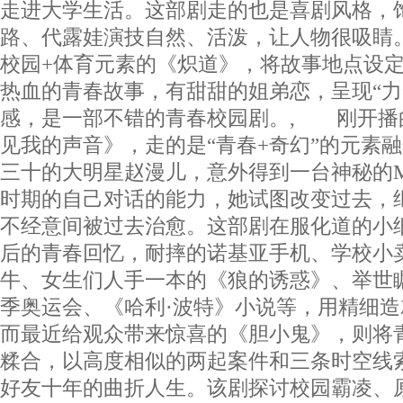
走进大学生活。这部剧走的也是喜剧风格，
路、代露娃演技自然、活泼，让人物很吸睛
校园+体育元素的《炽道》，将故事地点设
热血的青春故事，有甜甜的姐弟恋，呈现“力”
感，是一部不错的青春校园剧。, 刚开播
见我的声音》，走的是“青春+奇幻”的元素
三十的大明星赵漫儿，意外得到一台神秘的M
时期的自己对话的能力，她试图改变过去，
不经意间被过去治愈。这部剧在服化道的小细
后的青春回忆，耐摔的诺基亚手机、学校小
牛、女生们人手一本的《狼的诱惑》、举世瞩
季奥运会、《哈利·波特》小说等，用精细
而最近给观众带来惊喜的《胆小鬼》，则将
糅合，以高度相似的两起案件和三条时空线
好友十年的曲折人生。该剧探讨校园霸凌、