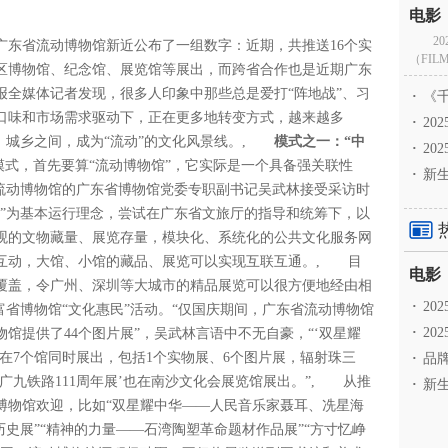
2
东省流动博物馆新近公布了一组数字：近期，共推送16个实
（FILM
、区博物馆、纪念馆、展览馆等展出，而跨省合作也是近期广东
报全媒体记者发现，很多人印象中那些总是爱打“阵地战”、习
·
《千
口味和市场需求驱动下，正在更多地转变方式，越来越多
·
2
城乡之间，成为“流动”的文化风景线。,
模式之一：“中
·
20
式，首先要算“流动博物馆”，它实际是一个具备强关联性
·
新生
管流动博物馆的广东省博物馆党委专职副书记吴武林接受采访时
务”为基本运行理念，尝试在广东省文旅厅的指导和统筹下，以
观的文物藏量、展览存量，模块化、系统化的公共文化服务网
互动，大馆、小馆的藏品、展览可以实现互联互通。, 目
覆盖，令广州、深圳等大城市的精品展览可以很方便地经由相
·
2
富省博物馆“文化惠民”活动。“仅国庆期间，广东省流动博物馆
·
20
博物馆提供了44个图片展”，吴武林言语中不无自豪，“‘双星耀
在7个馆同时展出，包括1个实物展、6个图片展，辐射珠三
·
品牌
广九铁路111周年展’也在南沙文化会展览馆展出。”, 从推
·
新生
博物馆欢迎，比如“双星耀中华——人民音乐家聂耳、冼星海
历史展”“精神的力量——石湾陶塑革命题材作品展”“方寸忆峥