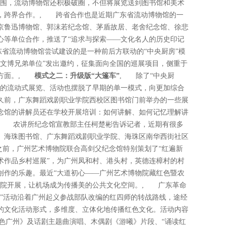
范围，流动博物馆还积极破圈，不但将展览送到图书馆和美术
，跨界合作。, 跨省合作也是近期广东省流动博物馆的一
京鲁迅博物馆、郭沫若纪念馆、茅盾故居、老舍纪念馆、徐悲
心等单位合作，推送了“追求与探索——文化名人的历史印记
省流动博物馆尝试建设的是一种前后方联动的“中央厨房”模
各文博兄弟单位”发出邀约，征集面向全国的巡展项目，侧重于
等方面。,
模式之二：升级版“大篷车”
, 除了“中央厨
展的流动式展览、活动也摆脱了早期的单一模式，向更加综合
不久前，广东舞蹈戏剧职业学院西校区图书馆门前举办的一些展
念馆的讲解员还在学校开展培训：如何讲解、如何记忆理解讲
, 农讲所纪念馆宣教部主任柯楚彬告诉记者，近期有很多
、海珠图书馆、广东舞蹈戏剧职业学院、海珠区南华西街社区
之前，广州艺术博物院联合高剑父纪念馆特别策划了“红遍新
术作品乡村巡展”，为广州凤和村、港头村，英德连樟村的村
创作的乐趣。最近“大道初心——广州艺术博物院藏红色暨农
分院开展，让机场成为传播美的公共文化空间。, 广东革命
迹”活动沿着广州起义参战部队改编的红四师的转战路线，途经
的文化活动形式，多维度、立体化地传播红色文化。活动内容
·红色广州》及话剧主题曲演唱、木偶剧《游曦》片段、“诵读红