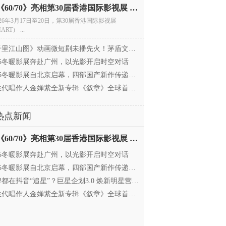
电影《60/70》亮相第30届香港国际影视展 冲刺戛纳备
026年3月17日至20日，第30届香港国际影视展
ART） ...
里江山图》动画微短剧未播先火！茅盾文学奖IP首
025冬暖影展奔赴广州，以光影开启时空对话
25冬暖影展自北京启幕，四部国产新作传递银幕温情
代唱作人金婵紫全新专辑《叙章》全球首发，颠覆
热点新闻
电影《60/70》亮相第30届香港国际影视展 冲刺戛纳备
025冬暖影展奔赴广州，以光影开启时空对话
25冬暖影展自北京启幕，四部国产新作传递银幕温情
都在抖音“追星”？巨星企划3.0 焕新明星营销，让
代唱作人金婵紫全新专辑《叙章》全球首发，颠覆