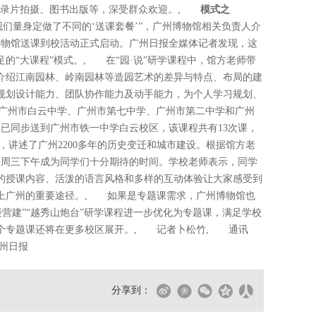
纪录片拍摄、图书出版等，深受群众欢迎。,
模式之
们量身定做了不同的‘送课套餐’”，广州博物馆相关负责人介
州博物馆送课到校活动正式启动。广州日报全媒体记者发现，这
的“大课程”模式。, 在“园·说”研学课程中，馆方老师带
介绍江南园林、岭南园林等造园艺术的差异与特点、布局的建
规划设计能力、团队协作能力及动手能力，为个人学习规划、
到广州市白云中学、广州市第七中学、广州市第二中学和广州
程已同步送到广州市铁一中学白云校区，该课程共有13次课，
，讲述了广州2200多年的历史变迁和城市建设。根据馆方老
每周三下午成为同学们十分期待的时间。学校老师表示，同学
的授课内容、活泼的语言风格和多样的互动体验让大家感受到
上广州的重要途径。, 如果是专题课需求，广州博物馆也
楼营建”“越秀山炮台”研学课程进一步优化为专题课，满足学校
个专题课还将在更多校区展开。, 记者卜松竹, 通讯
州日报
分享到：