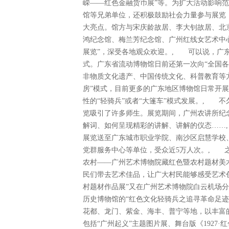
嵘——红色金融货币展”等。为扩大活动影响
馆等兄弟单位，还积极鼓励社会力量参与展览
大亮点。馆方与宋庆龄故居、李大钊故居、北
鸿纪念馆、梅兰芳纪念馆、广州红线女艺术中
展览”，深受各地观众欢迎。, 可以说，广东
式。广东省流动博物馆日前还第一次向“全国
非物质文化遗产、中国传统文化、科普教育
房”模式，目前更多的广东地区博物馆日常开
性的“轻骑兵”或者“大篷车”模式发展。, 
览吸引了许多师生。展览期间，广州农讲所纪
解词、如何呈现精彩的讲解、讲解的仪态……
展览送至广东城市职业学院、南沙区启慧学校
党群服务中心等单位，受众近5万人次。, 
农村——广州艺术博物院藏红色暨农村题材美
民们带去艺术佳品，让广大村民能够感受艺术
村题材作品展”又在广州艺术博物院白云机场
历史博物馆的“红色文化轻骑兵之追寻革命足
花都、龙门、紫金、海丰、普宁等地，以丰富
包括“广州起义”主题图片展、舞台版《1927