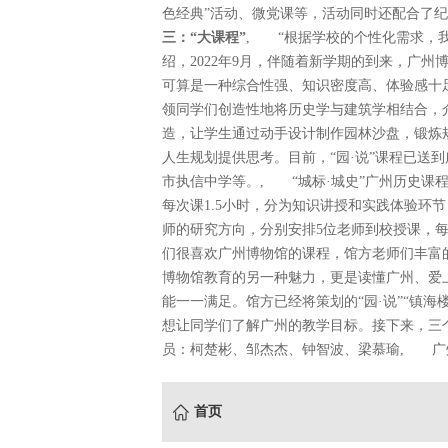
色经典”活动、微党课等，活动同时还配合了
三：“大课程”
, “根据学校的个性化需求，我
绍，2022年9月，伴随着新学期的到来，广
可算是一种综合性强、知识密度高、体验感十足
领同学们创造性地将历史学与建筑学相结合，
造，让学生通过动手设计制作园林沙盘，锻炼
人生规划提供思考。目前，“园·说”课程已送
市执信中学等。, “城标·城史”广州历史课
每次课1.5小时，分为知识讲授和实践体验环节
师的研究方向，分别安排5位老师到校授课，
们很喜欢广州博物馆的课程，馆方老师们丰富
博物馆教育的另一种魅力，更是读懂广州、爱
能一一满足。馆方已经将策划的“园·说”“镇海
想让同学们了解广州的教学目标。接下来，三
员：柯楚彬、邹杰杰、钟智波、梁慕瑜, 广
首页