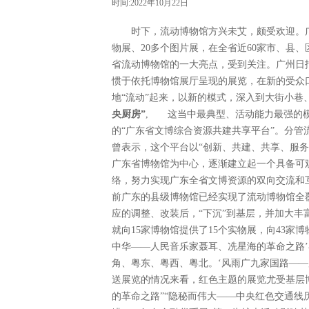
时间:2022年10月22日
时下，流动博物馆方兴未艾，颇受欢迎。广
物展、20多个图片展，在全省近60家市、县
省流动博物馆的一大亮点，受到关注。广州日
惯于依托博物馆展厅呈现的展览，在新的受众
地“流动”起来，以新的模式，深入到大街小巷、
央厨房”
, 这当中最典型、活动能力最强的模
的“广东省文博综合资源共建共享平台”。分
曾表示，这个平台以“创新、共建、共享、服
广东省博物馆为中心，逐渐建立起一个具备可
络，努力实现广东全省文博资源的双向交流和
前广东的县级博物馆已经实现了流动博物馆全
应的调整、改装后，“下沉”到基层，并加大丰
就向15家博物馆提供了15个实物展，向43家
中华——人民音乐家聂耳、冼星海的革命之路’
角、粤东、粤西、粤北。‘风雨广九家国路——
送展览的情况来看，红色主题的展览尤受基层
的革命之路”“隐秘而伟大——中央红色交通线