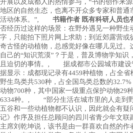
开展以及成都人的热情参与，“书的创作来
地区的自然生态，也离不开众多专家和普通
活动体系。”,
书籍作者 既有科研人员也
否经历过这样的场景：在野外遇见一种野生
字，只能拍下照片网上求助；到近郊露营或
奇古怪的动植物，总感觉好像在哪儿见过。
自己的“知识荒漠”？于是，普及博物学知识
且迫切的事情。, 据成都市公园城市建设
据显示：成都现记录有4459种植物，占全省植
野生鸟类共530种，占全国鸟类总数的32.7
动物700种，其中国家一级重点保护动物29
6334种。, “部分生活在城市里的人走到
五谷和一些动植物都不认识，因此就会有疑
记》作序及担任总顾问的四川省青少年文联
主席刘乾坤说，该书是由一群喜欢自然的作