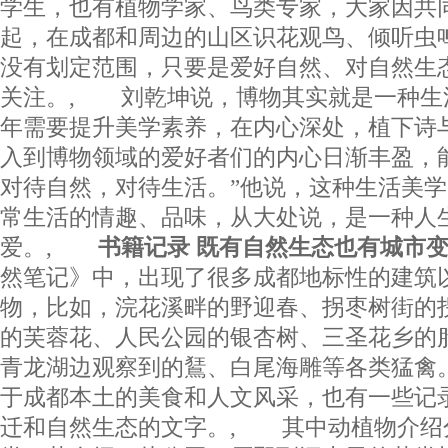
学生，也有植物学家、鸟类专家，大家因共
起，在成都和周边的山区识花观鸟、倾听虫
没有划定范围，只要是爱好自然、对自然生
关注。, 刘乾坤说，博物其实就是一种生
年需要提升美学素养，在内心深处，植下诗
入到博物领域的爱好者们的内心日渐丰盈，
对待自然，对待生活。”他说，这种生活美
常生活的情趣、品味，从大处说，是一种人
爱。,
书籍记录 既有自然生态也有城市
然笔记》中，出现了很多成都地标性的建筑
物，比如，浣花溪畔的野迎春、拐枣树街的
的芙蓉花、人民公园的银杏树、三圣花乡的
青龙湖边观察到的鵟、白尾海雕等各类猛禽
于成都本土的美食和人文风采，也有一些记
迁和自然生态的文字。, 其中动植物介绍