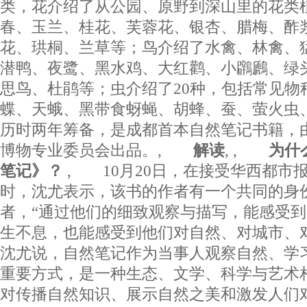
类，花介绍了从公园、原野到深山里的花类植
春、玉兰、桂花、芙蓉花、银杏、腊梅、酢
花、珙桐、兰草等；鸟介绍了水禽、林禽、猛
潜鸭、夜鹭、黑水鸡、大红鹳、小鸊鷉、绿
思鸟、杜鹃等；虫介绍了20种，包括常见物
蝶、天蛾、黑带食蚜蝇、胡蜂、蚕、萤火虫
历时两年筹备，是成都首本自然笔记书籍，
博物专业委员会出品。,
解读
,
,
为什么
笔记》？
, 10月20日，在接受华西都市
时，沈尤表示，该书的作者有一个共同的身
者，“通过他们的细致观察与描写，能感受
生不息，也能感受到他们对自然、对城市、
沈尤说，自然笔记作为当事人观察自然、学
重要方式，是一种生态、文学、科学与艺术
对传播自然知识、展示自然之美和激发人们