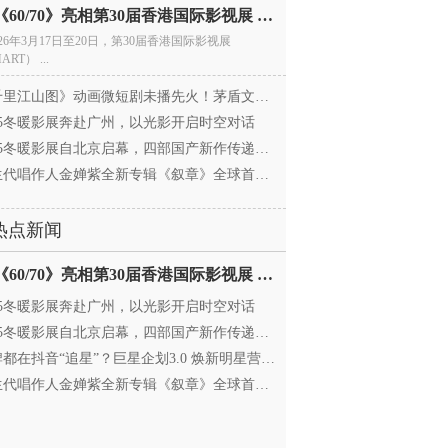
电影《60/70》亮相第30届香港国际影视展 冲刺戛纳备
026年3月17日至20日，第30届香港国际影视展
ART） ...
里江山图》动画微短剧未播先火！茅盾文学奖IP首
025冬暖影展奔赴广州，以光影开启时空对话
25冬暖影展自北京启幕，四部国产新作传递银幕温情
代唱作人金婵紫全新专辑《叙章》全球首发，颠覆
热点新闻
电影《60/70》亮相第30届香港国际影视展 冲刺戛纳备
025冬暖影展奔赴广州，以光影开启时空对话
25冬暖影展自北京启幕，四部国产新作传递银幕温情
都在抖音“追星”？巨星企划3.0 焕新明星营销，让
代唱作人金婵紫全新专辑《叙章》全球首发，颠覆