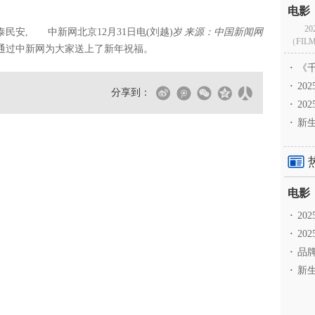
2
泰民安
, 中新网北京12月31日电(刘越)岁
来源：中国新闻网
（FILM
通过中新网为大家送上了新年祝福。
·
《千
·
2
分享到：
·
20
·
新生
·
2
·
20
·
品牌
·
新生