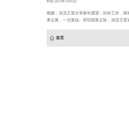
时间:2023年1月02日
视频：演员王雷分享新年愿望：好好工作，国
聿云暮，一元复始。辞旧迎新之际，演员王雷
首页