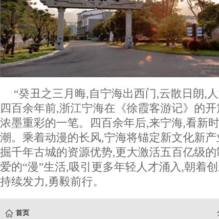
“癸丑之三月晦,自宁海出西门,云散日朗,人
四百余年前,浙江宁海在《徐霞客游记》的
浓墨重彩的一笔。四百余年后,来宁海,看新
潮。乘着动漫的长风,宁海将锚定新文化新产
掘千年古城的资源优势,更大激活五百亿级的
爱的“漫”生活,吸引更多年轻人才涌入,朝着
持续发力,勇毅前行。
首页