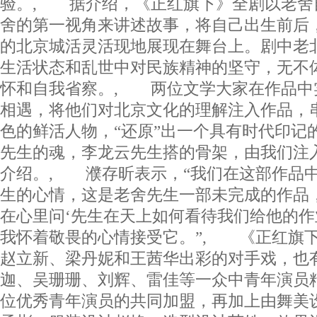
验。, 据介绍，《正红旗下》全剧以老舍
舍的第一视角来讲述故事，将自己出生前后
的北京城活灵活现地展现在舞台上。剧中老
生活状态和乱世中对民族精神的坚守，无不
怀和自我省察。, 两位文学大家在作品中
相遇，将他们对北京文化的理解注入作品，
色的鲜活人物，“还原”出一个具有时代印记
先生的魂，李龙云先生搭的骨架，由我们注
介绍。, 濮存昕表示，“我们在这部作品
生的心情，这是老舍先生一部未完成的作品
在心里问‘先生在天上如何看待我们给他的作
我怀着敬畏的心情接受它。”, 《正红旗
赵立新、梁丹妮和王茜华出彩的对手戏，也
迦、吴珊珊、刘辉、雷佳等一众中青年演员
位优秀青年演员的共同加盟，再加上由舞美