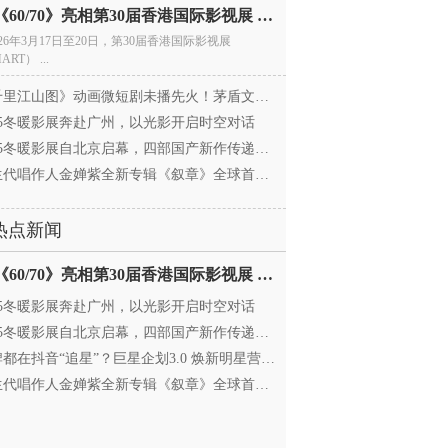
电影《60/70》亮相第30届香港国际影视展 冲刺戛纳备
026年3月17日至20日，第30届香港国际影视展
ART） ...
里江山图》动画微短剧未播先火！茅盾文学奖IP首
025冬暖影展奔赴广州，以光影开启时空对话
25冬暖影展自北京启幕，四部国产新作传递银幕温情
代唱作人金婵紫全新专辑《叙章》全球首发，颠覆
热点新闻
电影《60/70》亮相第30届香港国际影视展 冲刺戛纳备
025冬暖影展奔赴广州，以光影开启时空对话
25冬暖影展自北京启幕，四部国产新作传递银幕温情
都在抖音“追星”？巨星企划3.0 焕新明星营销，让
代唱作人金婵紫全新专辑《叙章》全球首发，颠覆