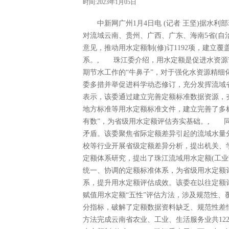
时间:2023年1月05日
中新网广州1月4日电 (记者 王坚)据水利部珠
对流域云南、贵州、广西、广东、海南5省(自
意见，推动用水定额制(修)订1192项，建
系。, 珠江委介绍，用水定额是促进水资源
期节水工作的“牛鼻子”，对于强化水资源精
委多措并举促进科学动态修订，充分发挥流域
表示，该委通过建立完善定额标准数据资源，
地方标准等用水定额标准文件，建立完善了多
有数”，为省级用水定额评估夯实基础。, 
矛盾。该委聚焦省际定额差异引起的流域水量分
校等行业开展省级定额差异分析，提出机关、学
定额体系研究，提出了珠江流域用水定额(工业部
统一、协调的定额标准体系，为省级用水定额
系，提升用水定额评估成效。该委在以往定额
赋值用水定额“五性”评估方法，涉及规范性、
分指标，破解了定额数据资料缺乏、规范性差情
方法完成云南省农业、工业、生活服务业共12