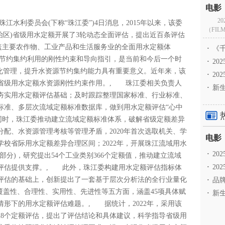
2
江水利委员会(下称“珠江委”)4日消息，2015年以来，该委
（FILM
治区)省级用水定额开展了3轮动态全面评估，提出近百条评估
立覆盖主要农作物、工业产品和生活服务业的全面用水定额体
·
《千
节约集约利用的刚性约束和导向指引，是当前和今后一个时
·
2
细化管理，提升水资源节约集约能力具有重要意义。近年来，该
·
20
省级用水定额水资源刚性约束作用。, 珠江委相关负责人
·
新生
夯实用水定额评估基础；及时跟踪整理国家标准、行业标准、
标准、多层次流域定额标准数据库，做到用水定额评估“心中
同时，珠江委推动建立流域定额标准体系，破解省级定额差异
配、水资源管理考核等管理矛盾，2020年首次选取机关、学
校省际用水定额差异合理区间；2022年，开展珠江流域用水
·
2
分)，研究提出54个工业类别366个定额值，推动建立流域
·
20
评估提供支撑。, 此外，珠江委构建用水定额评估指标体
评估的基础上，创新提出了一套基于层次分析法的全行业量化
·
品牌
覆盖性、合理性、实用性、先进性等五方面，涵盖45项具体赋
·
新生
形下的用水定额评估难题。, 据统计，2022年，采用该
28个定额评估，提出了评估结论和具体建议，科学指导省级用