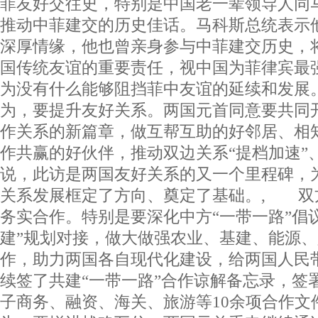
菲友好交往史，特别是中国老一辈领导人同
推动中菲建交的历史佳话。马科斯总统表示
深厚情缘，他也曾亲身参与中菲建交历史，
国传统友谊的重要责任，视中国为菲律宾最
为没有什么能够阻挡菲中友谊的延续和发展
为，要提升友好关系。两国元首同意要共同
作关系的新篇章，做互帮互助的好邻居、相
作共赢的好伙伴，推动双边关系“提档加速”
说，此访是两国友好关系的又一个里程碑，
关系发展框定了方向、奠定了基础。, 双
务实合作。特别是要深化中方“一带一路”倡
建”规划对接，做大做强农业、基建、能源
作，助力两国各自现代化建设，给两国人民
续签了共建“一带一路”合作谅解备忘录，签
子商务、融资、海关、旅游等10余项合作