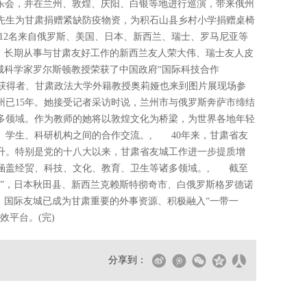
音乐会，并在兰州、敦煌、庆阳、白银等地进行巡演，带来俄州
先生为甘肃捐赠紧缺防疫物资，为积石山县乡村小学捐赠桌椅
12名来自俄罗斯、美国、日本、新西兰、瑞士、罗马尼亚等
”。长期从事与甘肃友好工作的新西兰友人荣大伟、瑞士友人皮
城科学家罗尔斯顿教授荣获了中国政府“国际科技合作
”获得者、甘肃政法大学外籍教授奥莉娅也来到图片展现场参
州已15年。她接受记者采访时说，兰州市与俄罗斯奔萨市缔结
很多领域。作为教师的她将以敦煌文化为桥梁，为世界各地年轻
、学生、科研机构之间的合作交流。, 40年来，甘肃省友
升。特别是党的十八大以来，甘肃省友城工作进一步提质增
涵盖经贸、科技、文化、教育、卫生等诸多领域。, 截至
奖”，日本秋田县、新西兰克赖斯特彻奇市、白俄罗斯格罗德诺
。国际友城已成为甘肃重要的外事资源、积极融入“一带一
效平台。(完)
分享到：