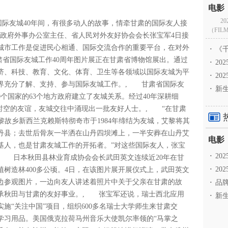
2
与国际友城40年间，有很多动人的故事，情牵甘肃的国际友人接
（FILM
民政府外事办公室主任、省人民对外友好协会会长张宝军4日接
城市工作是促进民心相通、国际交流合作的重要平台，在对外
·
《千
肃省国际友城工作40周年图片展正在甘肃省博物馆展出。通过
·
2
济、科技、教育、文化、体育、卫生等各领域以国际友城为平
·
20
界充分了解、支持、参与国际友城工作。, 甘肃省国际友
·
新生
40个国家的63个地方政府建立了友城关系。经过40年深耕细
时空的友谊，友城交往中涌现出一批友好人士。, “在甘肃
黎故乡新西兰克赖斯特彻奇市于1984年缔结为友城，艾黎将其
山丹县；去世后骨灰一半洒在山丹四坝滩上，一半安葬在山丹艾
基人，也是甘肃友城工作的开拓者。”对这些国际友人，张宝
·
2
, 日本秋田县林业育成协会会长武田英文连续近20年在甘
·
20
植树造林400多公顷。4日，在该图片展开展仪式上，武田英文
边参观图片，一边向友人讲述着照片中关于父亲在甘肃的故
·
品牌
承秋田与甘肃的友好事业。, 张宝军还说，瑞士西北应用
·
新生
施“关注中国”项目，组织600多名瑞士大学师生来甘肃交
学习用品。美国俄克拉荷马州音乐大使凯尔率领的“马掌之