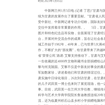
时间:2023年1月05日
中新网兰州1月5日电 (记者 丁思)“甘肃
续为甘肃的发展作出了重要贡献。”甘肃省人
受中新社、中新网记者专访介绍称，国际友好
交往中发挥着非常重要的作用。, 5日，甘
图片和特色纪念品等实物，全面展现了甘肃经
台，开展对外交流合作的成果，旨在让社会各
城工作始于1982年，40年来，已与世界5大洲
作，不断扩大的“朋友圈”，给甘肃带来了跨越
省‘荣誉公民’路易·艾黎支持推动下，甘肃与艾
一生收藏的近4000件文物和藏书全部捐赠给
黎与何克陵园。艾黎不仅是中新友好事业的奠
军如数家珍，讲述着他们和甘肃的情谊过往。
肃实施中日绿化项目，26次到访甘肃，在甘肃
的儿子武田英一博士也来到了展览现场，他一
事。目前，武田英一在兰州大学任教，继续传
科学与艺术大学商学院院长鲁迪教授连续20年实
流，还为临夏州积石山县乡村小学捐赠电脑和