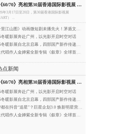
电影《60/70》亮相第30届香港国际影视展 冲刺戛纳备
026年3月17日至20日，第30届香港国际影视展
ART） ...
里江山图》动画微短剧未播先火！茅盾文学奖IP首
025冬暖影展奔赴广州，以光影开启时空对话
25冬暖影展自北京启幕，四部国产新作传递银幕温情
代唱作人金婵紫全新专辑《叙章》全球首发，颠覆
热点新闻
电影《60/70》亮相第30届香港国际影视展 冲刺戛纳备
025冬暖影展奔赴广州，以光影开启时空对话
25冬暖影展自北京启幕，四部国产新作传递银幕温情
都在抖音“追星”？巨星企划3.0 焕新明星营销，让
代唱作人金婵紫全新专辑《叙章》全球首发，颠覆