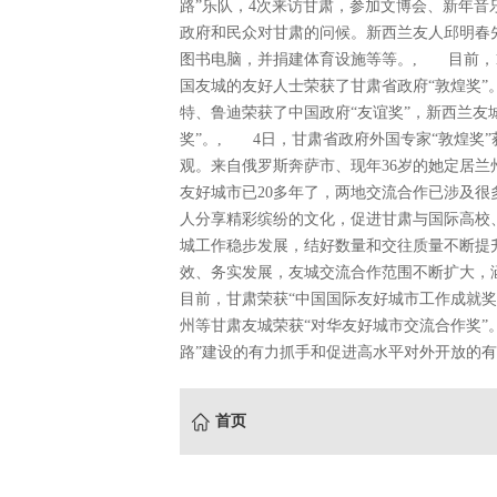
路”乐队，4次来访甘肃，参加文博会、新年
政府和民众对甘肃的问候。新西兰友人邱明春
图书电脑，并捐建体育设施等等。, 目前，
国友城的友好人士荣获了甘肃省政府“敦煌奖
特、鲁迪荣获了中国政府“友谊奖”，新西兰友
奖”。, 4日，甘肃省政府外国专家“敦煌奖
观。来自俄罗斯奔萨市、现年36岁的她定居兰
友好城市已20多年了，两地交流合作已涉及
人分享精彩缤纷的文化，促进甘肃与国际高校
城工作稳步发展，结好数量和交往质量不断提
效、务实发展，友城交流合作范围不断扩大，
目前，甘肃荣获“中国国际友好城市工作成就
州等甘肃友城荣获“对华友好城市交流合作奖”
路”建设的有力抓手和促进高水平对外开放的有
首页