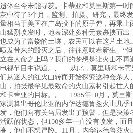
遗体至今未能寻获。卡蒂亚和莫里斯第一时
灰中待了3个月，监测、拍摄、研究，最终
量相当于美国在广岛投下的原子弹，再乘上
山猛烈喷发时，地表深处多种元素裹挟而出
也成为了富饶的土壤，农民可以在这片土地
喷发带来的毁灭之后，往往意味着新生。“
立在人命之上吗？我们的梦想是让火山不再
电视节目中说道。, 从此，莫里斯和卡蒂
们从迷人的红火山转而开始探究这种会杀人
山，拍摄最罕见最致命的火山素材引起世人
和卡蒂亚的目标。, 1985年10月，莫里
家测算出哥伦比亚的内华达德鲁兹火山几乎1
发，他们向有关当局发出了预警，但是决策
活跃的状态，但100多年一直没有喷发，而
高，他们不想冒险。11月，内华达德鲁兹火