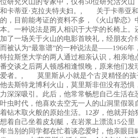
位研究火山的专家中，仅有50位研究活火山
和卡蒂亚·克拉夫特夫妇。, 关于卡蒂亚
的，目前能考证的资料不多，《火山挚恋》
本。一种说法是两人相识于大学的长椅上。
加了一场关于火山的电影首映礼，经朋友
而被认为“最靠谱”的一种说法是——1966
特拉斯堡大学的两人通过相亲认识，相亲地
番交谈之后两人顿感相逢恨晚，原来他们发
爱者。, 莫里斯从小就是个古灵精怪的孩
他去斯特龙博利火山，莫里斯非但没有恐惧
力深深吸引。此后，他常常畅想自己生活在
叶虫时代，他喜欢去空无一人的山洞里假装
着钻木取火般的原始生活。12岁，他就开始
想着自己坐着皮划艇，在岩浆上漂流15公里
年当别的同学都在忙着谈恋爱时，他亲眼目