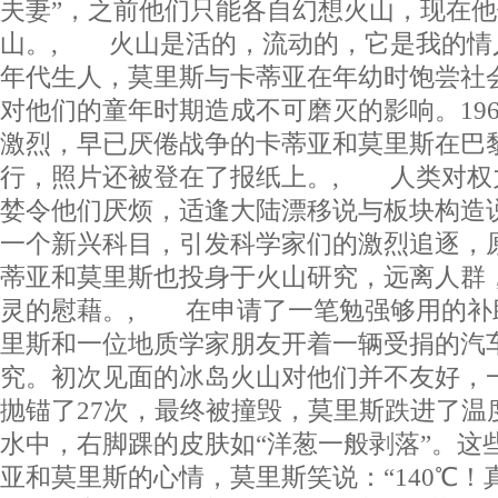
夫妻”，之前他们只能各自幻想火山，现在
山。, 火山是活的，流动的，它是我的情
年代生人，莫里斯与卡蒂亚在年幼时饱尝社
对他们的童年时期造成不可磨灭的影响。19
激烈，早已厌倦战争的卡蒂亚和莫里斯在巴
行，照片还被登在了报纸上。, 人类对权
婪令他们厌烦，适逢大陆漂移说与板块构造
一个新兴科目，引发科学家们的激烈追逐，
蒂亚和莫里斯也投身于火山研究，远离人群
灵的慰藉。, 在申请了一笔勉强够用的补
里斯和一位地质学家朋友开着一辆受捐的汽
究。初次见面的冰岛火山对他们并不友好，
抛锚了27次，最终被撞毁，莫里斯跌进了温度
水中，右脚踝的皮肤如“洋葱一般剥落”。这
亚和莫里斯的心情，莫里斯笑说：“140℃