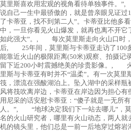
莫里斯喜欢用宏观的视角看待单独事件。”
说自己一生中最骄傲的，就是曾亲眼见证过1
了卡蒂亚，找不到第二人”。卡蒂亚比他多看
中，一旦你看见火山爆发，就再也离不开它
如此强大”。, 每次莫里斯走向火山口时
后, 25年间，莫里斯与卡蒂亚走访了10
能靠近火山的极限距离(50米)观察、拍摄记
留下近200小时震撼绝美的珍贵影像。, 火
里斯与卡蒂亚有时并不“温柔”。有一次莫里
筏，漂流在强酸湖泊上。坠入湖中的采样瓶
风将筏吹离岸边，卡蒂亚在岸边因为担心有
用尼采的话安慰卡蒂亚：“傻子就是一无所
人。”, “地球决定我们下一站去哪儿”，
名的火山研究者，哪里有火山动态，两人就
机的镜头里，他们总是一前一后地穿过熔岩