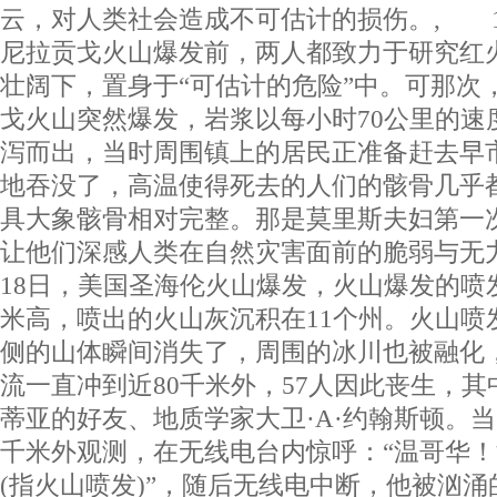
云，对人类社会造成不可估计的损伤。, 1
尼拉贡戈火山爆发前，两人都致力于研究红
壮阔下，置身于“可估计的危险”中。可那次
戈火山突然爆发，岩浆以每小时70公里的速
泻而出，当时周围镇上的居民正准备赶去早
地吞没了，高温使得死去的人们的骸骨几乎
具大象骸骨相对完整。那是莫里斯夫妇第一
让他们深感人类在自然灾害面前的脆弱与无力
18日，美国圣海伦火山爆发，火山爆发的喷发
米高，喷出的火山灰沉积在11个州。火山喷
侧的山体瞬间消失了，周围的冰川也被融化
流一直冲到近80千米外，57人因此丧生，
蒂亚的好友、地质学家大卫·A·约翰斯顿。当
千米外观测，在无线电台内惊呼：“温哥华
(指火山喷发)”，随后无线电中断，他被汹