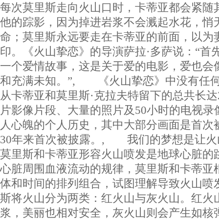
每次莫里斯走向火山口时，卡蒂亚都会紧随
他的踪影，因为掉进岩浆不会溅起水花，悄
命；莫里斯永远要走在卡蒂亚的前面，以为
印。《火山挚恋》的导演萨拉·多萨说：“首
一个爱情故事，这是关于爱的电影，爱也会
和充满未知。”, 《火山挚恋》中没有任
从卡蒂亚和莫里斯·克拉夫特留下的总共长达2
片影像片段、大量的照片及50小时的电视录
人心魄的个人历史，其中大部分画面是首次
30年来首次被披露。, 我们的梦想是让
莫里斯和卡蒂亚形容火山喷发是地球心脏的
心脏周围血液流动的规律，莫里斯和卡蒂亚
体和时间的排列组合，试图理解导致火山喷
斯将火山分为两类：红火山与灰火山。红火
浆，美丽也相对安全，灰火山则会产生如核