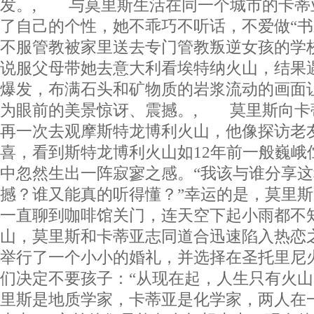
发。, 与莫里斯生活在同一个城市的卡蒂
了自己的个性，她不乖巧不听话，不爱做“书
不服管教被家里送去专门管教叛逆女孩的学
说服父母带她去意大利看埃特纳火山，结果
爆发，布满石头和矿物质的岩浆流动的画面
为眼前的美景惊讶、震撼。, 莫里斯向卡
再一次去观摩斯特龙博利火山，他像探访老
喜，看到斯特龙博利火山如12年前一般巍峨
中忽然生出一阵寂寥之感。“我该与谁分享
撼？谁又能真的听得懂？”幸运的是，莫里
一直聊到咖啡馆关门，连天空下起小雨都不
山，莫里斯和卡蒂亚志同道合迅速陷入热恋之
举行了一个小小的婚礼，并选择在圣托里尼
们决定不要孩子：“从现在起，人生只有火山
里斯是地质学家，卡蒂亚是化学家，两人在