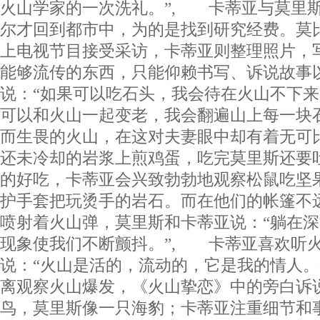
火山学家的一次洗礼。”, 卡蒂亚与莫里
尔才回到都市中，为的是找到研究经费。莫
上电视节目接受采访，卡蒂亚则整理照片，
能够流传的东西，只能仰赖书写、诉说故事
说：“如果可以吃石头，我会待在火山不下来
可以和火山一起变老，我会翻遍山上每一块
而生畏的火山，在这对夫妻眼中却有着无可
还未冷却的岩浆上煎鸡蛋，吃完莫里斯还要
的好吃，卡蒂亚会兴致勃勃地观察松鼠吃坚
护手套把玩烫手的岩石。而在他们的帐篷不
喷射着火山弹，莫里斯和卡蒂亚说：“躺在
现象使我们不断颤抖。”, 卡蒂亚喜欢听
说：“火山是活的，流动的，它是我的情人。
离观察火山爆发，《火山挚恋》中的旁白诉
鸟，莫里斯像一只海豹；卡蒂亚注重细节和