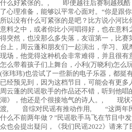
什么好紧张的。, 即便越往后赛制越残酷
了心理准备，能够以平常心面对。“你是跟你
所以没有什么可紧张的是吧？比方说小河比
意料之中，或者你比小河唱得好，也在意料
得突然，也没那么多失落，友谊第一，比赛
台上，周云蓬和朋友们一起演出，学习、观
现场，他觉得这种机会非常难得，并且很有
怎么带着孩子们上舞台，小利(万晓利)怎么
(张玮玮)也尝试了一些新的电子乐器，都挺
已经预见到，因为这档节目，可能会有更多
周云蓬的民谣歌手的作品还不错，听到他唱
湖》，他还是个很接地气的诗人。, 现状
渡, 音综对民谣有推动作用, “这两年
什么不前两年做？”民谣歌手马飞在节目中
众也会提出疑问，《我们民谣2022》请来