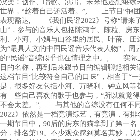
没变：创作、唱歌、演出。未来他还想继续
世界，“趁着自己还活着。”, 上节目“抱
表现豁达, 《我们民谣2022》号称“请来
山”，参与的音乐人包括陈鸿宇、陈粒、房
利、小河、小娟与山谷里的居民、叶蓓、庄
为“最具人文的中国民谣音乐代表人物”，周
的“民谣”音综似乎也在情理之中。, 实际
目的名称，再到后来跟节目的编辑聊起相关
这档节目“比较符合自己的口味”，相当于“一
是，很多好友包括小河、万晓利、钟立风等
有一些自己喜欢的歌手也参与，“所以就觉
不会太差。”, 与其他的音综没有任何不
2022》依然是一档竞演综艺，有竞演，有
一期节目中，90后的房东的猫拿到了第一名
分，排名第19。不少观众感到莫名其妙，认