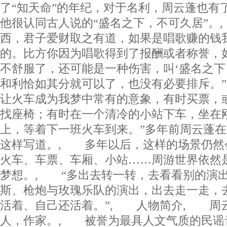
了“知天命”的年纪，对于名利，周云蓬也有
他很认同古人说的“盛名之下，不可久居”。
西，君子爱财取之有道，如果是唱歌赚的钱
的。比方你因为唱歌得到了报酬或者称誉，
不舒服了，还可能是一种伤害，叫‘盛名之下
和利恰如其分就可以了，也没有必要排斥。”
让火车成为我梦中常有的意象，有时买票，
找座椅；有时在一个清冷的小站下车，坐在
上，等着下一班火车到来。”多年前周云蓬
这样写道。, 多年以后，这样的场景仍然
火车、车票、车厢、小站……周游世界依然
梦想。, “多出去转一转，去看看别的演出
斯、枪炮与玫瑰乐队的演出，出去走一走，
活着、自己还活着。”, 人物简介, 周
人，作家。, 被誉为最具人文气质的民谣音