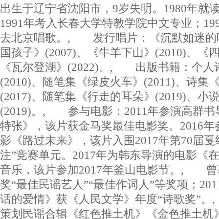
出生于辽宁省沈阳市，9岁失明。1980年就
1991年考入长春大学特教学院中文专业；19
去北京唱歌。, 发行唱片：《沉默如迷的呼吸
国孩子》(2007)、《牛羊下山》(2010)、《四
《瓦尔登湖》(2022)。, 出版书籍：个
(2010)、随笔集《绿皮火车》(2011)、诗
(2017)、随笔集《行走的耳朵》(2019)、
(2019)。, 参与电影：2011年参演高
特张》，该片获金马奖最佳电影奖。2016
影《路过未来》，该片入围2017年第70届
注”竞赛单元。2017年为韩东导演的电影《
音乐，该片参加2017年釜山电影节。, 
奖“最佳民谣艺人”“最佳作词人”等奖项；20
话的爱情》获《人民文学》年度“诗歌奖”。, 
策划民谣合辑《红色推土机》《金色推土机