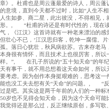
章》。杜甫也是周云蓬最爱的诗人，周云蓬
的意境，直到今天都不过时，比如“人生不相
人生如参、商二星，此出彼没，不得相见，
形。, “杜甫的诗还是有时代性的，现在
气，《江汉》这首诗就有一种老来漂泊的感
但壮心不已，‘江汉思归客，乾坤一腐儒。
孤。落日心犹壮，秋风病欲苏。古来存老马
本身很有情怀，而且技术上也很厉害，所以
样。”, 在孔子所说的“五十知天命”的年
天有事干，就不用总想着这天命如何，所以
要考虑。因为创作本身挺艰难的，思考这一
能也没工夫去想有关“天命”的问题。, “
过是吧。其实这是两千年前的人们的一种标
50岁也不见得会知天命，因为这个天命可能
我觉得还是那么过，反正继续原创，多写歌