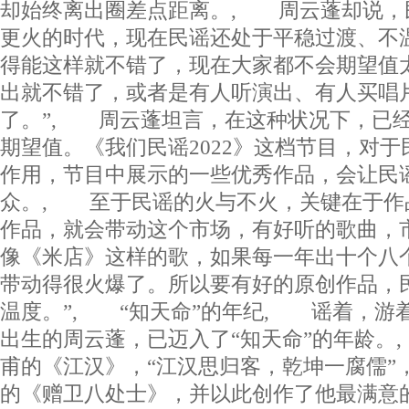
却始终离出圈差点距离。, 周云蓬却说，
更火的时代，现在民谣还处于平稳过渡、不
得能这样就不错了，现在大家都不会期望值
出就不错了，或者是有人听演出、有人买唱
了。”, 周云蓬坦言，在这种状况下，已
期望值。《我们民谣2022》这档节目，对
作用，节目中展示的一些优秀作品，会让民
众。, 至于民谣的火与不火，关键在于作
作品，就会带动这个市场，有好听的歌曲，
像《米店》这样的歌，如果每一年出十个八
带动得很火爆了。所以要有好的原创作品，
温度。”, “知天命”的年纪, 谣着，游着
出生的周云蓬，已迈入了“知天命”的年龄。
甫的《江汉》，“江汉思归客，乾坤一腐儒”
的《赠卫八处士》，并以此创作了他最满意