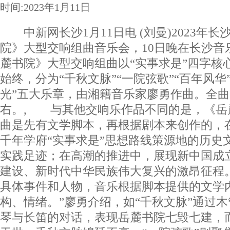
时间:2023年1月11日
中新网长沙1月11日电 (刘曼)2023年
院》大型交响组曲音乐会，10日晚在长沙
麓书院》大型交响组曲以“实事求是”四字核
始终，分为“千秋文脉”“一院弦歌”“百年风华”
光”五大乐章，由湘籍音乐家廖勇作曲。全曲
右。, 与其他交响乐作品不同的是，《岳
曲是先有文学脚本，再根据剧本来创作的，
千年学府“实事求是”思想路线策源地的历史
实践足迹；在高潮的推进中，展现新中国成
建设、新时代中华民族伟大复兴的激昂征程
具体事件和人物，音乐根据脚本提供的文学
构、情绪。”廖勇介绍，如“千秋文脉”通过
琴与长笛的对话，表现岳麓书院七毁七建，