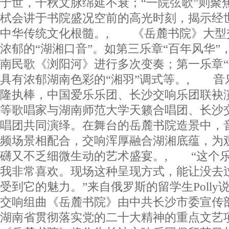
于世，千秋文脉绵延不衰；“一院弦歌”则聚
栻会讲于书院盛况空前的高光时刻，揭示经
中华传统文化根髓。, 《岳麓书院》大型
浓郁的“湖湘口音”。如第三乐章“百年风华”
南民歌《浏阳河》进行多次变奏；第一乐章“
具有浓郁湖南色彩的“湘羽”调式等。, 音
隆执棒，中国爱乐乐团、长沙交响乐团联袂
等歌唱家与湖南师范大学天籁合唱团、长沙
唱团共同演绎。在舞台的岳麓书院造景中，
频场景相配合，交响浑厚融合湖湘底蕴，为
礴又不乏细微生动的艺术盛宴。, “这个
我非常喜欢。现场这种呈现方式，能让没去
受到它的魅力。”来自俄罗斯的留学生Poll
交响组曲《岳麓书院》由中共长沙市委宣传
湖南省贯彻落实党的二十大精神的重点文艺