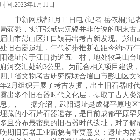
时间:2023年1月11日
中新网成都1月11日电 (记者 岳依桐)记
局获悉，实证张献忠沉银并非传说的明末古
眉山市彭山区江口镇再出考古新发现。彭山
处旧石器遗址，年代初步推断在距今约5万
阳遗址位于江口街道五一村，地处牧马山台
府河交汇处约3公里。为配合相关项目建设
四川省文物考古研究院联合眉山市彭山区文物
年2月组织开展了考古发掘，出土旧石器时代石
露出多个旧石器时代文化层，提取了古人类
息。, 据介绍，武阳遗址是成都平原地区
埋藏的小石片石器遗存，是目前成都平原罕
多且分布最密集的旧石器时代遗址，对了解
晚期旧石器工业面貌有重要意义；遗址内器