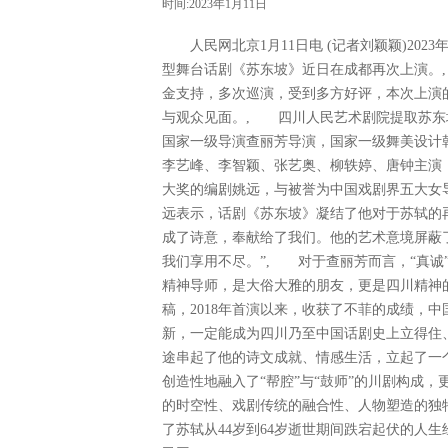
时间:2023年1月11日
人民网北京1月11日电 (记者刘颖颖)2023
型舞台话剧《苏东坡》近日在成都再次上演。
金支持，多次巡演，受到多方好评，本次上演的
与观众见面。, 四川人民艺术剧院提取苏东
国家一级导演查丽芳导演，国家一级舞美设计
李艺峰、李智颖、张艺奥、柳轶婷、唐钟主演
大奖的编剧姚远，与被誉为中国戏剧界五大女
远表示，话剧《苏东坡》凝结了他对于苏轼的
成了诗意，奉献给了我们。他的艺术意境屏蔽
我们享用不尽。”, 对于查丽芳而言，“真诚
精神导师，是大俗大雅的朋友，更是四川精神
稿，2018年首演以来，收获了不菲的成绩，
新，一定能成为四川乃至中国话剧史上立得住
途串起了他的诗文成就、情感生活，立起了一
创造性地融入了“帮腔”与“鼓师”的川剧构成
的时空性、戏剧传统的融合性、人物塑造的独
了苏轼从44岁到64岁逝世期间跌宕起伏的人