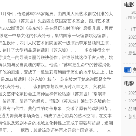
2
年1月8日，恰逢苏轼986岁诞辰。由四川人民艺术剧院创排的大
（FILM
, 话剧《苏东坡》先后四次获国家艺术基金、四川艺术基
2022版话剧《苏东坡》是在经历长时间的打磨提升后，再度
·
《千
坡这一中华文化的代表符号，集结国家一级编剧姚远编剧，
·
2
韩生设计，四川人民艺术剧院国家一级演员李东昌领衔主演，
·
20
，创排了大型精品原创话剧《苏东坡》。, 多次捧得文华
·
新生
导演之一的导演查丽芳联袂创作，讲述苏轼这位千古人物。姚
再认知与发自灵魂的喟叹。他说：“苏轼把生命中的苦涩消化
了他的厄难，变成了一道道彩霞绚丽于历史的地平线之上，让
”是2022版话剧《苏东坡》核心，苏东坡对于她来说既是文学
的代表符号。, 该剧自策划以来历时八年之久、六易其
·
2
中国文艺评论家协会主席仲呈祥评论话剧《苏东坡》“常演常
·
20
、传得开、留得下的经典。”话剧《苏东坡》通过苏东坡的仕
个具有当代性、典范性的奇伟形象；突破了原有的戏剧框架，
·
品牌
，更通力舞美与串场角色，构成了匠心独具的艺术空间，在文本
·
新生
特性以及戏剧本身的地域文化特性上完成了突破与超越，追溯
生经历。, 据悉，其后该剧还将再次开启全国巡演。, 人