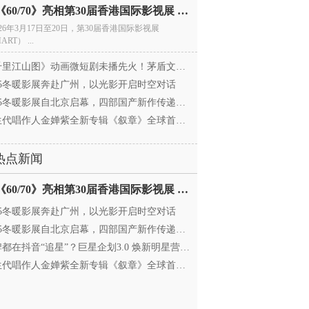
电影《60/70》亮相第30届香港国际影视展 冲刺戛纳备
026年3月17日至20日，第30届香港国际影视展
ART） ...
里江山图》动画微短剧未播先火！茅盾文学奖IP首
025冬暖影展奔赴广州，以光影开启时空对话
25冬暖影展自北京启幕，四部国产新作传递银幕温情
代唱作人金婵紫全新专辑《叙章》全球首发，颠覆
热点新闻
电影《60/70》亮相第30届香港国际影视展 冲刺戛纳备
025冬暖影展奔赴广州，以光影开启时空对话
25冬暖影展自北京启幕，四部国产新作传递银幕温情
都在抖音“追星”？巨星企划3.0 焕新明星营销，让
代唱作人金婵紫全新专辑《叙章》全球首发，颠覆