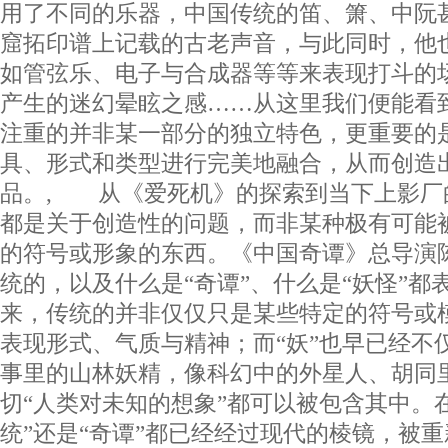
用了不同的乐器，中国传统的笛、箫、中阮
窟拓印谱上记载的古老声音，与此同时，他
如管弦乐、电子与合成器等等来表现打斗的
产生的迷幻晕眩之感……从这里我们便能看
注重的并非某一部分的独立特色，更重要的
具、形式和类型进行完美地融合，从而创造
品。, 从《爱死机》的探索到当下上影厂
都是关于创造性的问题，而非某种极有可能
的符号或形象的东西。《中国奇谭》总导演
统的，以及什么是“奇谭”、什么是“妖怪”都
来，传统的并非仅仅只是某些特定的符号或
表现形式、气质与精神；而“妖”也早已经不
事里的山林妖精，像科幻中的外星人、胡同
切“人类对未知的想象”都可以被包含其中。
统”还是“奇谭”都已经经过现代的棱镜，被