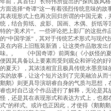
年前，其首任厂长特伟所提出的“探民族风格
方面选择“奇谭”这一有着强烈传统意味的故
其表现形式上也再次回归所谓的中国元素，
统，结合剪纸、皮影、国画、木偶、折纸等
特的“美术片”。一些评论把上影厂的这批作
的“中国学派”，其对于传统艺术形式与现代
及在内容上旧瓶装新酒，让这类作品散发出
味。, 《中国奇谭》前两集(《小妖怪的夏
便因其具备以上要素而受到观众和评论的好
的夏天》，其浓淡相宜且极具传统水墨意味
实的故事，让这个短片达到了完美融洽从而
鹅鹅》则更具导演胡睿自身的气质与思想，
睿也对自己这个作品进行了解释，无论是其
怪，还是其在表现形式和表达方式上，也都
式”的样式。或许也正因此，才使得《鹅鹅