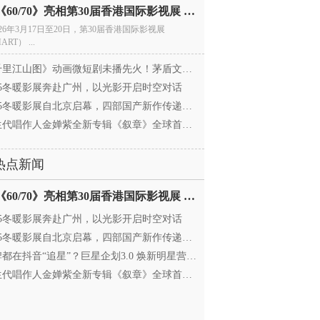
电影《60/70》亮相第30届香港国际影视展 冲刺戛纳备
026年3月17日至20日，第30届香港国际影视展
ART） ...
里江山图》动画微短剧未播先火！茅盾文学奖IP首
025冬暖影展奔赴广州，以光影开启时空对话
25冬暖影展自北京启幕，四部国产新作传递银幕温情
代唱作人金婵紫全新专辑《叙章》全球首发，颠覆
热点新闻
电影《60/70》亮相第30届香港国际影视展 冲刺戛纳备
025冬暖影展奔赴广州，以光影开启时空对话
25冬暖影展自北京启幕，四部国产新作传递银幕温情
都在抖音“追星”？巨星企划3.0 焕新明星营销，让
代唱作人金婵紫全新专辑《叙章》全球首发，颠覆