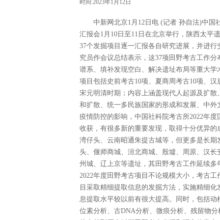
时间:2023年1月12日
中新网北京1月12日电 (记者 孙自法)中国
汇报会1月10日至11日在北京举行，陕西太
37个发掘项目逐一汇报各自研究进展，并进
究员作会议总结表示，这37项田野考古工作分
谱系、填补发现空白、解决遗址布局等重大学
项目包括史前考古10项、夏商周考古10项、
宋元明清时期；内容上涵盖现代人起源及扩散
和扩散、统一多民族国家的形成和发展、中外
疫情防控的影响，中国社科院考古所2022年
收获，有很多新的重要发现，取得十分优异的
湾仔头、云南昭通朱提古城等，但更多是长期
头、偃师商城、洹北商城、殷墟、周原、汉长
州城、辽上京等遗址，其田野考古工作延续多
2022年度田野考古项目不论规模大小，考古
目采取精细提取信息的发掘方法，实施精细化
息提取水平较以前有很大提高。同时，包括动
位素分析、古DNA分析、微痕分析、残留物