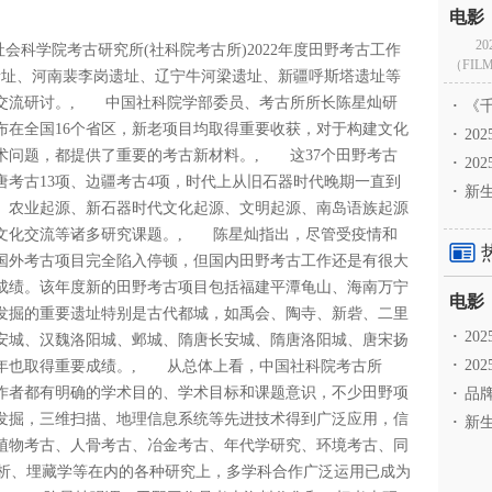
2
社会科学院考古研究所(社科院考古所)2022年度田野考古工作
（FILM
平遗址、河南裴李岗遗址、辽宁牛河梁遗址、新疆呼斯塔遗址等
行交流研讨。, 中国社科院学部委员、考古所所长陈星灿研
·
《千
布在全国16个省区，新老项目均取得重要收获，对于构建文化
·
2
术问题，都提供了重要的考古新材料。, 这37个田野考古
·
20
汉唐考古13项、边疆考古4项，时代上从旧石器时代晚期一直到
·
新生
、农业起源、新石器时代文化起源、文明起源、南岛语族起源
文化交流等诸多研究课题。, 陈星灿指出，尽管受疫情和
度国外考古项目完全陷入停顿，但国内田野考古工作还是有很大
成绩。该年度新的田野考古项目包括福建平潭龟山、海南万宁
发掘的重要遗址特别是古代都城，如禹会、陶寺、新砦、二里
·
2
安城、汉魏洛阳城、邺城、隋唐长安城、隋唐洛阳城、唐宋扬
·
20
年也取得重要成绩。, 从总体上看，中国社科院考古所
工作者都有明确的学术目的、学术目标和课题意识，不少田野项
·
品牌
发掘，三维扫描、地理信息系统等先进技术得到广泛应用，信
·
新生
植物考古、人骨考古、冶金考古、年代学研究、环境考古、同
分析、埋藏学等在内的各种研究上，多学科合作广泛运用已成为