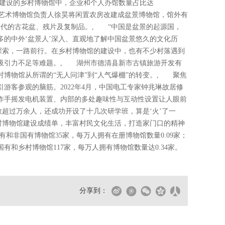
建设的乡村博物馆中，企业和个人办馆数量占比达
化艺术博物馆负责人徐昊将闲置农房改建成盆景博物馆，馆外有
个时代的古花盆、残片及复制品。, “中国是盆景的起源国，
的中外‘盆景人’深入、直观地了解中国盆景悠久的文化历
探索，一路前行。在乡村博物馆的建设中，也有不少村落遇到
吸引力不足等难题。, 湖州市德清县新市古镇旅游开发有
博物馆从所谓的“无人问津”到“人气爆棚”的转变。, 聚焦
游客参观的脑筋。2022年4月，中国电工专家钟兆琳故居修
操作手摇发电机装置、内部的多处趣味性与互动性设置让人眼前
超过万余人，还成功开设了十几次研学班，算是‘火’了一
村博物馆建设成绩单，丰富村民文化生活，打造家门口的精神
和非国有博物馆35家，每万人拥有在册博物馆数量0.09家；
和乡村博物馆117家，每万人拥有博物馆数量达0.34家。
分享到：