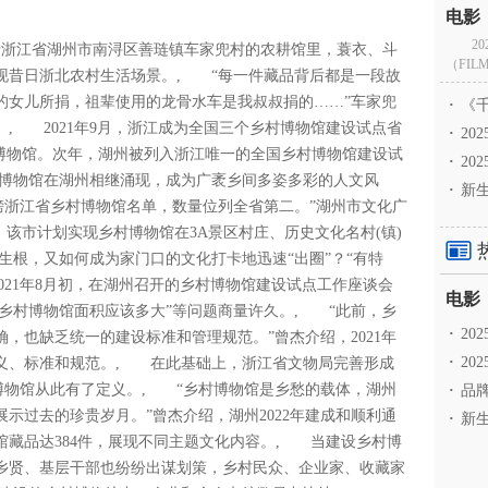
2
于浙江省湖州市南浔区善琏镇车家兜村的农耕馆里，蓑衣、斗
（FILM
现昔日浙北农村生活场景。, “每一件藏品背后都是一段故
的女儿所捐，祖辈使用的龙骨水车是我叔叔捐的……”车家兜
·
《千
, 2021年9月，浙江成为全国三个乡村博物馆建设试点省
·
2
乡村博物馆。次年，湖州被列入浙江唯一的全国乡村博物馆建设试
·
20
博物馆在湖州相继涌现，成为广袤乡间多姿多彩的人文风
·
新生
榜浙江省乡村博物馆名单，数量位列全省第二。”湖州市文化广
，该市计划实现乡村博物馆在3A景区村庄、历史文化名村(镇)
根，又如何成为家门口的文化打卡地迅速“出圈”？“有特
021年8月初，在湖州召开的乡村博物馆建设试点工作座谈会
“乡村博物馆面积应该多大”等问题商量许久。, “此前，乡
·
2
，也缺乏统一的建设标准和管理规范。”曾杰介绍，2021年
·
20
定义、标准和规范。, 在此基础上，浙江省文物局完善形成
博物馆从此有了定义。, “乡村博物馆是乡愁的载体，湖州
·
品牌
示过去的珍贵岁月。”曾杰介绍，湖州2022年建成和顺利通
·
新生
馆藏品达384件，展现不同主题文化内容。, 当建设乡村博
乡贤、基层干部也纷纷出谋划策，乡村民众、企业家、收藏家