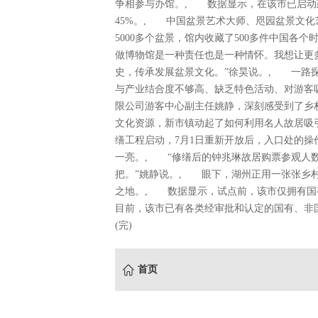
争相参与办馆。, 数据显示，在该市已启动
45%。, 中国盆景艺术大师、咫园盆景文
5000多个盆景，馆内收藏了500多件中国各
做博物馆是一种责任也是一种情怀。我想让更多
史，传承发展盆景文化。”徐昊说。, 一路
与产业结合度不够高、缺乏特色活动、对游客
限公司游客中心副主任姚静，深刻感受到了乡村
文化资源，新市镇动起了如何利用名人故居吸引
缮工程启动，7月1日重新开放后，入口处的
一亮。, “修缮后的钟兆琳故居购票参观人数
把。”姚静说。, 眼下，湖州正用一张张乡
之地。, 数据显示，试点前，该市仅拥有国有
目前，该市已有各类经审批和认定的国有、非国有
(完)
首页