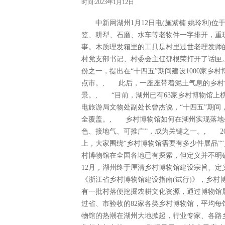
时间:2023年1月12日
中新网湖州1月12日电(施紫楠 姚玲利)位
笠、耕犁、石磨、水车等老物件一字排开，重
事。木质理发箱里的工具是村里过世老理发师
村党支部书记、村委会主任郁根荣打开了话匣。
份之一，提出在“十四五”期间建设1000家
点市。, 此后，一座座带着泥土气息的乡村
景。, “目前，湖州已有63家乡村博物馆上
电旅游局文物处副处长曾杰说，“十四五”期间
全覆盖。, 乡村博物馆如何在湖州实现落地生
色、接地气、可推广”，成为关键之一。, 2
上，大家围绕“乡村博物馆需要有多少件展品”
村博物馆在全国各地已有探索，但定义并不明确
12月，湖州终于厘清乡村博物馆建设宗旨、
《浙江省乡村博物馆建设指南(试行)》，乡村
有一批村落便挖掘农耕文化资源，通过博物馆展
过省、市验收的82家各类乡村博物馆，平均每
物馆的热潮在湖州大地掀起，行业专家、各路