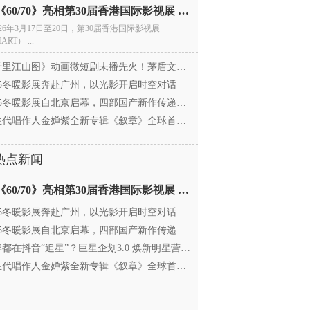
电影《60/70》亮相第30届香港国际影视展 冲刺戛纳备
026年3月17日至20日，第30届香港国际影视展
ART） ...
里江山图》动画微短剧未播先火！茅盾文学奖IP首
025冬暖影展奔赴广州，以光影开启时空对话
25冬暖影展自北京启幕，四部国产新作传递银幕温情
代唱作人金婵紫全新专辑《叙章》全球首发，颠覆
热点新闻
电影《60/70》亮相第30届香港国际影视展 冲刺戛纳备
025冬暖影展奔赴广州，以光影开启时空对话
25冬暖影展自北京启幕，四部国产新作传递银幕温情
都在抖音“追星”？巨星企划3.0 焕新明星营销，让
代唱作人金婵紫全新专辑《叙章》全球首发，颠覆