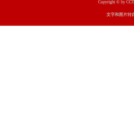
Copyright © b
文字和图片转