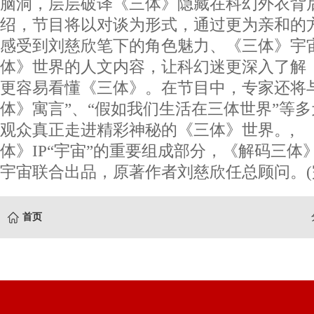
脑洞，层层破译《三体》隐藏在科幻外衣背
绍，节目将以对谈为形式，通过更为亲和的
感受到刘慈欣笔下的角色魅力、《三体》宇
体》世界的人文内容，让科幻迷更深入了解
更容易看懂《三体》。在节目中，专家还将
体》寓言”、“假如我们生活在三体世界”等
观众真正走进精彩神秘的《三体》世界。,
体》IP“宇宙”的重要组成部分，《解码三体
宇宙联合出品，原著作者刘慈欣任总顾问。(
首页