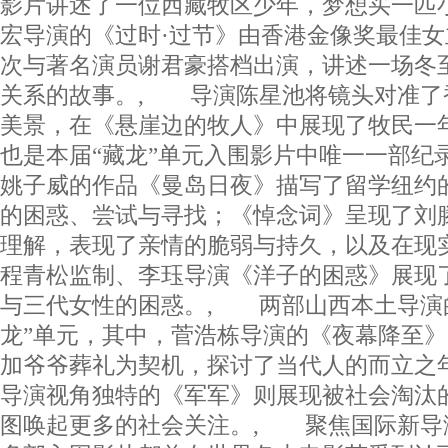
影片讲述了一位西藏牧区少年，梦想买一匹
宏导演的《过时·过节》由香港金像奖最佳
次与著名演员谢君豪搭档出演，讲述一场冬
关系的故事。, 导演陈星池将镜头对准了
美景，在《悬崖边的牧人》中展现了牧民一
也是本届“藏龙”单元入围影片中唯一一部纪
姚子威的作品《曼岛日夜》描写了留学纽约
的困惑、尝试与寻找；《悼念词》呈现了刘
理解，表现了亲情的脆弱与持久，以及在现
程青松监制、李珏导演《洋子的困惑》展现
与三代女性的困惑。, 两部山西本土导演
龙”单元，其中，菅浩栋导演的《夜幕降至
加爷爷葬礼为契机，探讨了当代人的而立之
导演视角独特的《军军》则展现被社会淘汰
图唤起更多的社会关注。, 聚焦国际新导演