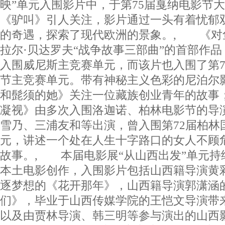
映”单元入围影片中，于第75届戛纳电影节
《驴叫》引人关注，影片通过一头有着忧郁
的奇遇，探索了现代欧洲的景象。, 《对
拉尔·贝达罗夫“战争故事三部曲”的首部作
入围威尼斯主竞赛单元，而该片也入围了第7
节主竞赛单元。带有神秘主义色彩的尼泊尔
和髭须的她》关注一位藏族创业青年的故事
凝视》由多次入围洛迦诺、柏林电影节的导
雪乃、三浦友和等出演，曾入围第72届柏林
元，讲述一个处在人生十字路口的女人不顾
故事。, 本届电影展“从山西出发”单元持
本土电影创作，入围影片包括山西籍导演黄
逐梦想的《花开那年》，山西籍导演郭潇涵
们》，毕业于山西传媒学院的王恺文导演带
以及由贾林导演、韩三明等参与演出的山西