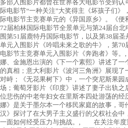
多部入围影片都曾在世界各大电影节受到认可
际电影节“一种关注”大奖得主《坏孩子们》
际电影节主竞赛单元的《异国原乡》。《便
72届柏林国际电影节全景单元与第24届台
围第51届鹿特丹国际电影节，以及第38届
单元入围影片《吟唱未来之歌的牛》，第70
电影节主竞赛单元入围影片《奔跑者》等。
娜、金施恩出演的《下一个素熙》讲述了一
的真相；意大利影片《波河三角洲》展现了
对峙；《无花果树下》中，一个突尼斯果园
场；葡萄牙影片《印度》讲述了妻子出轨之
位悲伤的中老年妇女在里斯本四处游荡的经
娜》是关于墨尔本一个移民家庭的故事，哥
汉》探讨了在大男子主义盛行的父权社会中
一面如何经受压力与挑战。, 在关注年度