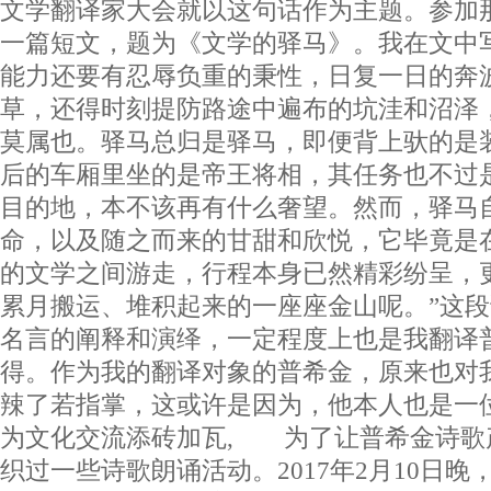
文学翻译家大会就以这句话作为主题。参加
一篇短文，题为《文学的驿马》。我在文中
能力还要有忍辱负重的秉性，日复一日的奔
草，还得时刻提防路途中遍布的坑洼和沼泽
莫属也。驿马总归是驿马，即便背上驮的是
后的车厢里坐的是帝王将相，其任务也不过
目的地，本不该再有什么奢望。然而，驿马
命，以及随之而来的甘甜和欣悦，它毕竟是
的文学之间游走，行程本身已然精彩纷呈，
累月搬运、堆积起来的一座座金山呢。”这
名言的阐释和演绎，一定程度上也是我翻译
得。作为我的翻译对象的普希金，原来也对
辣了若指掌，这或许是因为，他本人也是
为文化交流添砖加瓦, 为了让普希金诗歌
织过一些诗歌朗诵活动。2017年2月10日晚