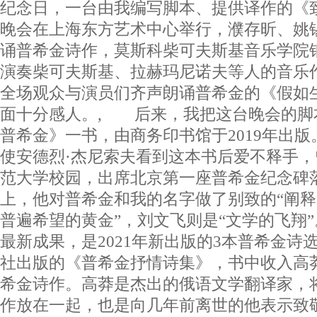
纪念日，一台由我编写脚本、提供译作的《
晚会在上海东方艺术中心举行，濮存昕、姚
诵普希金诗作，莫斯科柴可夫斯基音乐学院
演奏柴可夫斯基、拉赫玛尼诺夫等人的音乐
全场观众与演员们齐声朗诵普希金的《假如
面十分感人。, 后来，我把这台晚会的脚
普希金》一书，由商务印书馆于2019年出
使安德烈·杰尼索夫看到这本书后爱不释手
范大学校园，出席北京第一座普希金纪念碑
上，他对普希金和我的名字做了别致的“阐释
普遍希望的黄金”，刘文飞则是“文学的飞翔
最新成果，是2021年新出版的3本普希金诗
社出版的《普希金抒情诗集》，书中收入高
希金诗作。高莽是杰出的俄语文学翻译家，
作放在一起，也是向几年前离世的他表示致