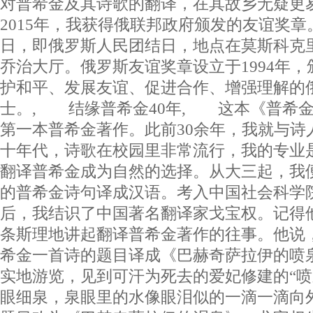
对普希金及其诗歌的翻译，在其故乡无疑
2015年，我获得俄联邦政府颁发的友谊奖章
日，即俄罗斯人民团结日，地点在莫斯科克
乔治大厅。俄罗斯友谊奖章设立于1994年
护和平、发展友谊、促进合作、增强理解的
士。, 结缘普希金40年, 这本《普希
第一本普希金著作。此前30余年，我就与诗
十年代，诗歌在校园里非常流行，我的专业
翻译普希金成为自然的选择。从大三起，我
的普希金诗句译成汉语。考入中国社会科学
后，我结识了中国著名翻译家戈宝权。记得
条斯理地讲起翻译普希金著作的往事。他说
希金一首诗的题目译成《巴赫奇萨拉伊的喷
实地游览，见到可汗为死去的爱妃修建的“喷
眼细泉，泉眼里的水像眼泪似的一滴一滴向