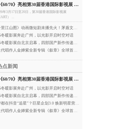
电影《60/70》亮相第30届香港国际影视展 冲刺戛纳备
026年3月17日至20日，第30届香港国际影视展
ART） ...
里江山图》动画微短剧未播先火！茅盾文学奖IP首
025冬暖影展奔赴广州，以光影开启时空对话
25冬暖影展自北京启幕，四部国产新作传递银幕温情
代唱作人金婵紫全新专辑《叙章》全球首发，颠覆
热点新闻
电影《60/70》亮相第30届香港国际影视展 冲刺戛纳备
025冬暖影展奔赴广州，以光影开启时空对话
25冬暖影展自北京启幕，四部国产新作传递银幕温情
都在抖音“追星”？巨星企划3.0 焕新明星营销，让
代唱作人金婵紫全新专辑《叙章》全球首发，颠覆