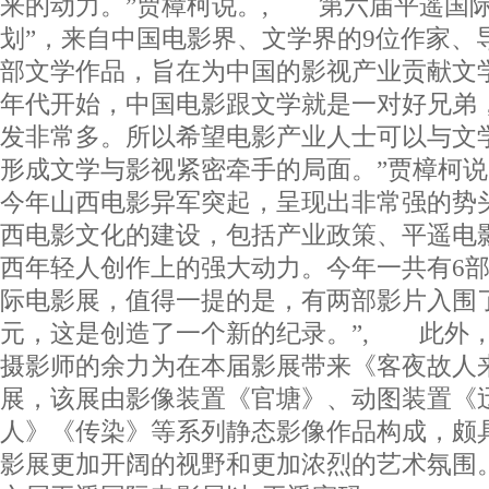
来的动力。”贾樟柯说。, 第六届平遥国际
划”，来自中国电影界、文学界的9位作家、
部文学作品，旨在为中国的影视产业贡献文学力
年代开始，中国电影跟文学就是一对好兄弟
发非常多。所以希望电影产业人士可以与文
形成文学与影视紧密牵手的局面。”贾樟柯
今年山西电影异军突起，呈现出非常强的势
西电影文化的建设，包括产业政策、平遥电
西年轻人创作上的强大动力。今年一共有6
际电影展，值得一提的是，有两部影片入围了
元，这是创造了一个新的纪录。”, 此外
摄影师的余力为在本届影展带来《客夜故人
展，该展由影像装置《官塘》、动图装置《
人》《传染》等系列静态影像作品构成，颇
影展更加开阔的视野和更加浓烈的艺术氛围