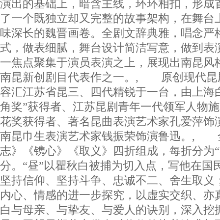
演出的基础上，暗含主线，环环相扣，形成
了一个既独立却又完整的故事架构，在舞台
味深长的魏晋画卷。全剧文辞典雅，唱念严
式，做表细腻，舞台设计简洁写意，做到表
一焦点聚集于演员表演之上，展现出南昆风
南昆新创剧目代表作之一。, 原创现代昆
容汇江苏省昆三、四代精锐于一台，由上海
角奖”获得者、江苏昆剧青年一代领军人物
花奖获得者、著名昆曲表演艺术家孔爱萍饰
南昆巾生表演艺术家钱振荣饰演鲁迅。, 
志》《镌心》《取义》四折组成，每折分为“昼
分。“昼”以瞿秋白被捕为切入点，写他在国
坚持信仰、坚持斗争、忠诚不二、舍生取义；
内心、情感的进一步探究，以虚实交织、亦
白与母亲、与挚友、与爱人的诀别，深入挖