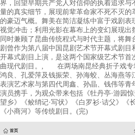
界，回望早期共产党人对信仰的执着追求与
量的真实细节，展现前辈革命家不死不灭的
的豪迈气概。舞美在简洁凝练中富于戏剧表
视觉冲击；利用光影在幕布上的变幻展现出
同时兼顾了昆曲传统程式与时代主题，将舞
剧曾作为第八届中国昆剧艺术节开幕式剧目和
开幕式剧目上演，是这两个国家级艺术节首
曲现代剧目。, 在两场南昆经典折子戏专
鸿良、孔爱萍及钱振荣、孙海蛟、丛海燕等
表演艺术家与第四代周鑫、孙晶、钱伟等青
演员携手，为观众带来包括《牡丹亭·游园惊
望乡》《鲛绡记·写状》《白罗衫·诘父》《长
《小商河》等传统剧目。(完)
首页