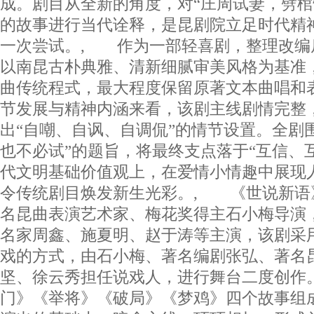
成。剧目从全新的角度，对“庄周试妻，劈棺
的故事进行当代诠释，是昆剧院立足时代精
一次尝试。, 作为一部轻喜剧，整理改编
以南昆古朴典雅、清新细腻审美风格为基准
曲传统程式，最大程度保留原著文本曲唱和
节发展与精神内涵来看，该剧主线剧情完整
出“自嘲、自讽、自调侃”的情节设置。全剧
也不必试”的题旨，将最终支点落于“互信、
代文明基础价值观上，在爱情小情趣中展现
令传统剧目焕发新生光彩。, 《世说新语》
名昆曲表演艺术家、梅花奖得主石小梅导演
名家周鑫、施夏明、赵于涛等主演，该剧采
戏的方式，由石小梅、著名编剧张弘、著名
坚、徐云秀担任说戏人，进行舞台二度创作。
门》《举将》《破局》《梦鸡》四个故事组