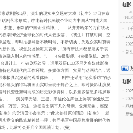
2
国国家话剧院出品、演出的现实主义题材大戏《初生》17日在京
（FILM
新话剧艺术形式，讲述新时代民族企业助力中国从“制造大国
干、梦想、创新的中国企业精神。, 从齐齐哈尔的万亩牧场
·
《千
的春潮到经济全球化的时代风云激荡，《初生》打破时间、空
·
2
像呈现，即时拍摄导播不断叫号、不断切换，为观众实时剪辑
·
20
的新作品。视觉总监徐海东表示，“所有新技术都是服务于表
·
新生
达融入到人的情感里。”, 4名摄影师、4台摄像机、28位
在舞台设计上，打破剧场边界，运用双层LED环屏为多媒体影像
格特色和现代的工作环境。多媒体方面，实景与动画结合，透
带来极具沉浸感的观看体验。, 剧中还采用“纪实采访”的形
捉和镜头的特写将画面实时呈现于舞台之上。即时摄影让演员
·
2
着时代变迁剪辑而成的历史影像资料，以多量多信息多格屏幕
·
20
表达。, 演员李光洁、王挺、宋佳伦在舞台上饰演“创业铁三
美娟、万茜、宋佳、涂松岩出演平凡的母亲、父亲形象，都深
·
品牌
初生》总导演田沁鑫表示：“此次创排原创话剧《初生》，就
·
新生
进步意义的民族精神鼓与呼，共同书写中国品牌发展的时代答
两场，此后将会开启全国巡演计划。(完)