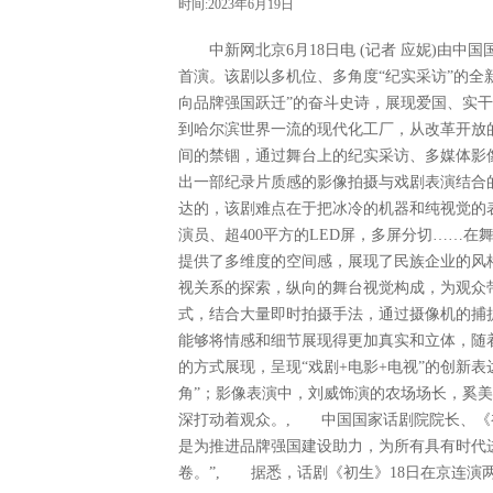
时间:2023年6月19日
中新网北京6月18日电 (记者 应妮)由中
首演。该剧以多机位、多角度“纪实采访”的全
向品牌强国跃迁”的奋斗史诗，展现爱国、实
到哈尔滨世界一流的现代化工厂，从改革开放
间的禁锢，通过舞台上的纪实采访、多媒体影
出一部纪录片质感的影像拍摄与戏剧表演结合
达的，该剧难点在于把冰冷的机器和纯视觉的表
演员、超400平方的LED屏，多屏分切……
提供了多维度的空间感，展现了民族企业的风
视关系的探索，纵向的舞台视觉构成，为观众
式，结合大量即时拍摄手法，通过摄像机的捕
能够将情感和细节展现得更加真实和立体，随
的方式展现，呈现“戏剧+电影+电视”的创新
角”；影像表演中，刘威饰演的农场场长，奚
深打动着观众。, 中国国家话剧院院长、《
是为推进品牌强国建设助力，为所有具有时代
卷。”, 据悉，话剧《初生》18日在京连演