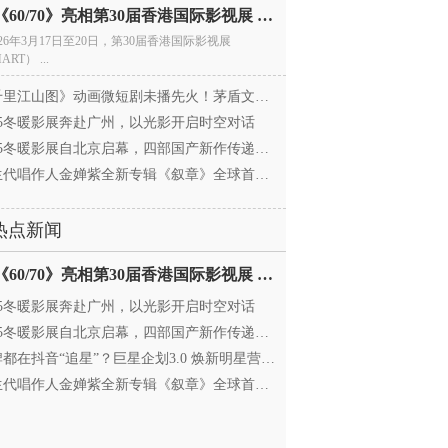
电影《60/70》亮相第30届香港国际影视展 冲刺戛纳备
026年3月17日至20日，第30届香港国际影视展
ART） ...
里江山图》动画微短剧未播先火！茅盾文学奖IP首
025冬暖影展奔赴广州，以光影开启时空对话
25冬暖影展自北京启幕，四部国产新作传递银幕温情
代唱作人金婵紫全新专辑《叙章》全球首发，颠覆
热点新闻
电影《60/70》亮相第30届香港国际影视展 冲刺戛纳备
025冬暖影展奔赴广州，以光影开启时空对话
25冬暖影展自北京启幕，四部国产新作传递银幕温情
都在抖音“追星”？巨星企划3.0 焕新明星营销，让
代唱作人金婵紫全新专辑《叙章》全球首发，颠覆